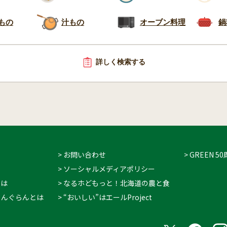
もの
汁もの
オーブン料理
鍋
詳しく検索する
> お問い合わせ
> GREEN
> ソーシャルメディアポリシー
とは
> なるホどもっと！北海道の農と食
 ぐりんぐらんとは
> “おいしい”はエールProject