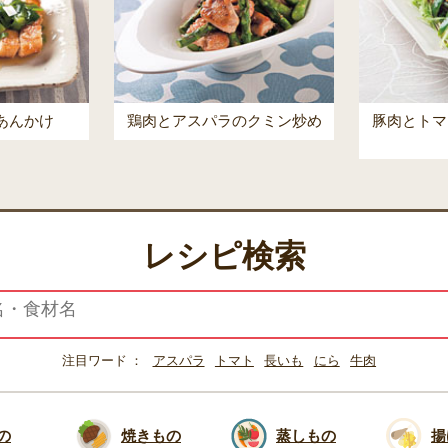
あんかけ
鶏肉とアスパラのクミン炒め
豚肉とトマ
レシピ検索
注目ワード
アスパラ
トマト
長いも
にら
牛肉
の
焼きもの
蒸しもの
揚