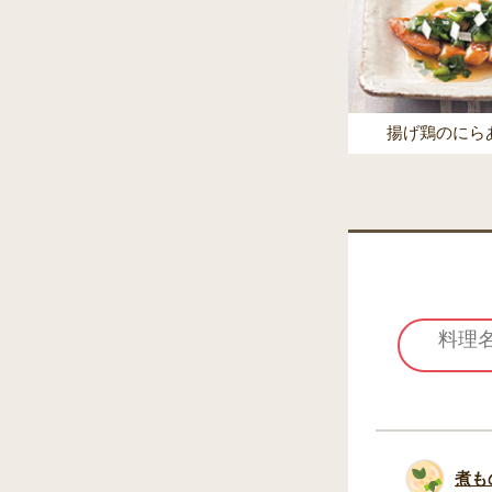
揚げ鶏のにら
煮も