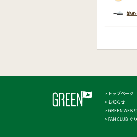
炒め
> トップページ
> お知らせ
> GREEN WEB
> FAN CLUB