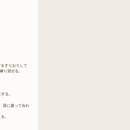
ぎをすりおろして
練り混ぜる。
。
にする。
、器に盛って合わ
える。