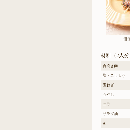
冊
材料（2人分
合挽き肉
塩・こしょう
玉ねぎ
もやし
ニラ
サラダ油
A