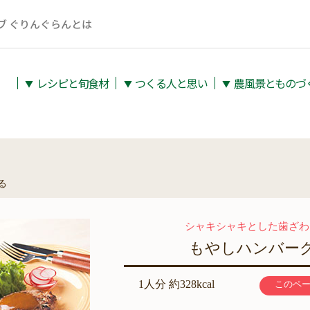
ブ ぐりんぐらんとは
レシピと旬⾷材
つくる人と思い
農⾵景とものづ
▼
▼
▼
る
シャキシャキとした歯ざわ
もやしハンバー
1人分 約328kcal
このペ