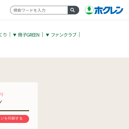
くり
冊子GREEN
ファンクラブ
▼
▼
り
グ
ージを印刷する