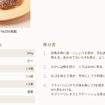
子№255掲載
）
作り方
1.
合挽き肉に塩・こしょうを混ぜ、玉ね
200g
加える。あわせておいたAを加え、よく
少々
2.
もやしは根を切り、ニラは1cmに切る
1/4個
3.
1に2を加えて混ぜ、半分にして小判形
1/2袋
1/4束
4.
フライパンにサラダ油を熱して3を焼き
せたBをかける。
適量
※プリーツレタスとラディッシュを添