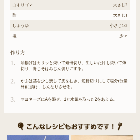
白すりゴマ
大さじ2
酢
大さじ1
しょうゆ
小さじ1/2
塩
少々
作り方
1.
油揚げはカリッと焼いて短冊切り、生しいたけも焼いて薄
切り、青じそはみじん切りにする。
2.
かぶは茎を少し残して皮をむき、短冊切りにして塩分(分量
外)に漬け、しんなりさせる。
3.
マヨネーズにAを混ぜ、1と水気を取った2をあえる。