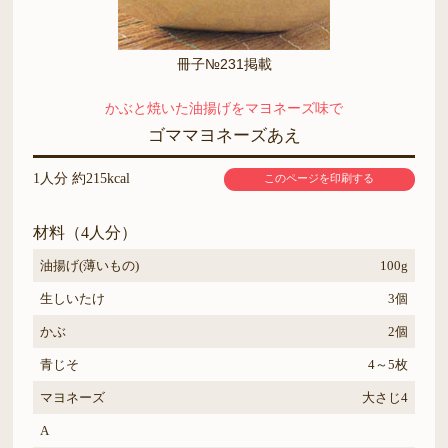
冊子№231掲載
かぶと焼いた油揚げをマヨネーズ味で
ゴママヨネーズあえ
1人分 約215kcal
このページを印刷する
材料（4人分）
油揚げ(薄いもの)
100g
生しいたけ
3個
かぶ
2個
青じそ
4～5枚
マヨネーズ
大さじ4
A