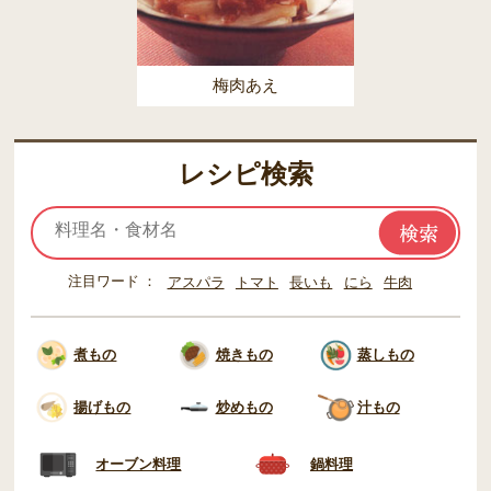
梅肉あえ
レシピ検索
注目ワード
アスパラ
トマト
長いも
にら
牛肉
煮もの
焼きもの
蒸しもの
揚げもの
炒めもの
汁もの
オーブン料理
鍋料理