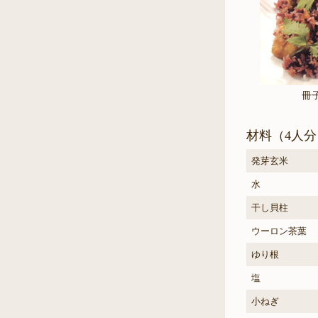
冊
材料（4人分
発芽玄米
水
干し貝柱
ウーロン茶葉
ゆり根
塩
小ねぎ