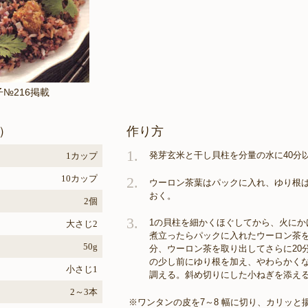
子№216掲載
）
作り方
1.
発芽玄米と干し貝柱を分量の水に40分
1カップ
10カップ
2.
ウーロン茶葉はパックに入れ、ゆり根は
おく。
2個
3.
1の貝柱を細かくほぐしてから、火にか
大さじ2
煮立ったらパックに入れたウーロン茶を
50g
分、ウーロン茶を取り出してさらに20
の少し前にゆり根を加え、やわらかく
小さじ1
調える。斜め切りにした小ねぎを添え
2～3本
※ワンタンの皮を7～8 幅に切り、カリッと