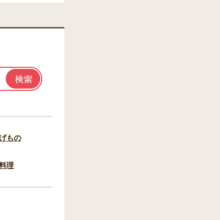
げもの
料理