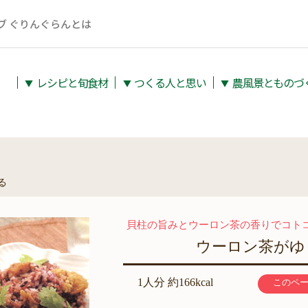
ブ ぐりんぐらんとは
レシピと旬⾷材
つくる人と思い
農⾵景とものづ
▼
▼
▼
る
貝柱の旨みとウーロン茶の香りでコト
ウーロン茶がゆ
1人分 約166kcal
このペ