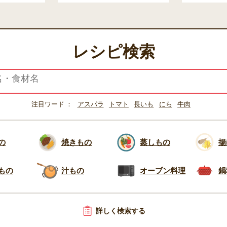
レシピ検索
注目ワード
アスパラ
トマト
長いも
にら
牛肉
の
焼きもの
蒸しもの
揚
もの
汁もの
オーブン料理
鍋
詳しく検索する