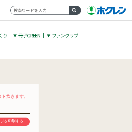
くり
冊子GREEN
ファンクラブ
▼
▼
コト炊きます。
ージを印刷する