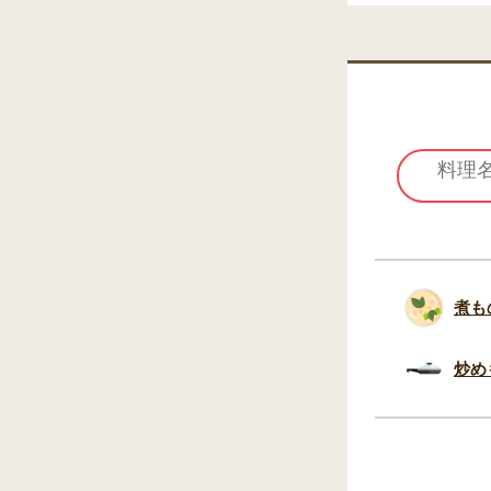
煮も
炒め