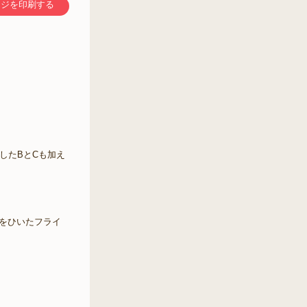
ージを印刷する
したBとCも加え
油をひいたフライ