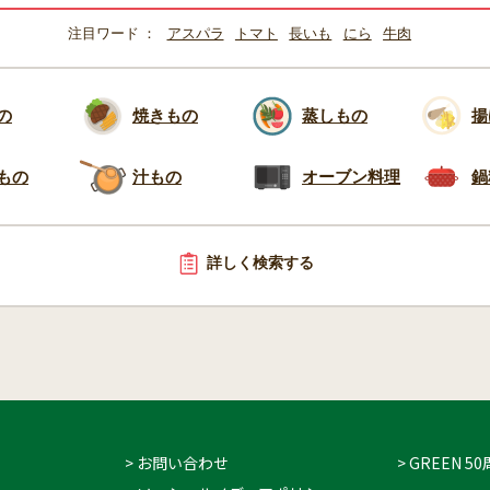
注目ワード
アスパラ
トマト
長いも
にら
牛肉
の
焼きもの
蒸しもの
揚
もの
汁もの
オーブン料理
鍋
詳しく検索する
> お問い合わせ
> GREEN