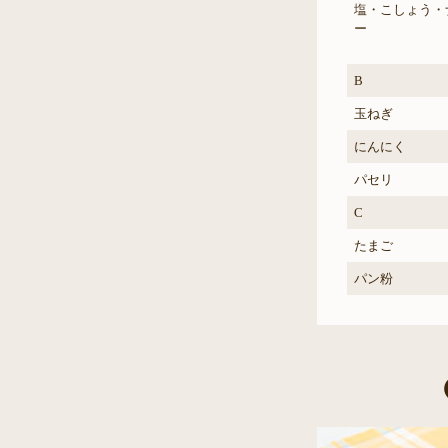
塩・こしょう・
ー
B
玉ねぎ
にんにく
パセリ
C
たまご
パン粉