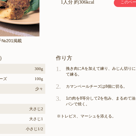
1人分 約306kcal
このペ
子№201掲載
）
作り方
1.
挽き肉にAを加えて練り、みじん切りに
300g
て練る。
ーズ
100g
2.
カマンベールチーズは8個に切る。
少々
3.
1の肉を8等分して2を包み、まるめて
パンで焼く。
大さじ2
※トレビス、マーシュを添える。
大さじ1
小さじ1/2