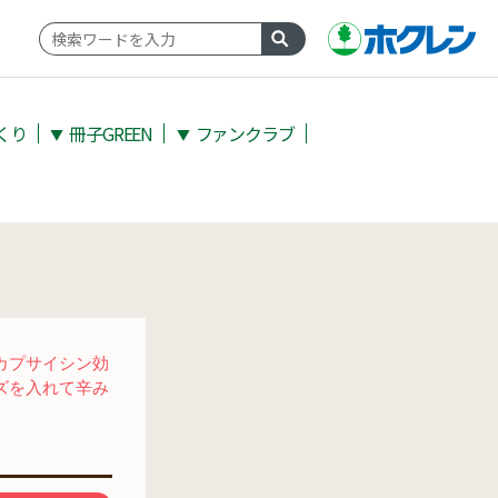
くり
冊子GREEN
ファンクラブ
▼
▼
カプサイシン効
ズを入れて辛み