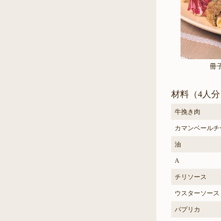
冊
材料（4人分
牛挽き肉
カマンベールチ
油
A
チリソース
ウスターソース
パプリカ