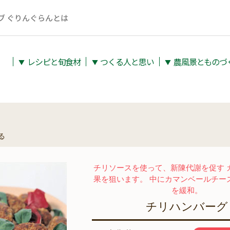
ブ ぐりんぐらんとは
レシピと旬⾷材
つくる人と思い
農⾵景とものづ
▼
▼
▼
る
チリソースを使って、新陳代謝を促す 
果を狙います。 中にカマンベールチー
を緩和。
チリハンバーグ