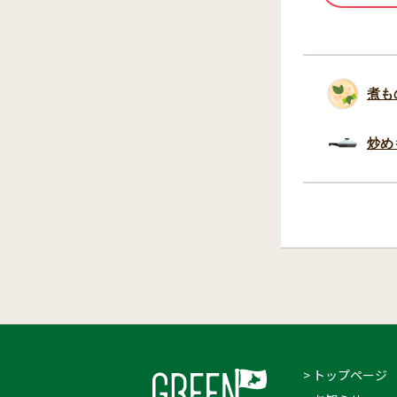
煮も
炒め
> トップページ