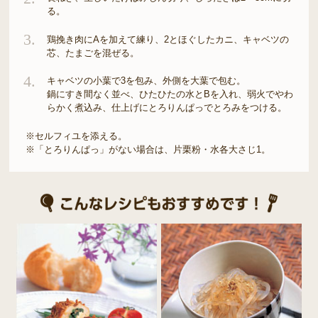
る。
3.
鶏挽き肉にAを加えて練り、2とほぐしたカニ、キャベツの
芯、たまごを混ぜる。
4.
キャベツの小葉で3を包み、外側を大葉で包む。
鍋にすき間なく並べ、ひたひたの水とBを入れ、弱火でやわ
らかく煮込み、仕上げにとろりんぱっでとろみをつける。
※セルフィユを添える。
※「とろりんぱっ」がない場合は、片栗粉・水各大さじ1。