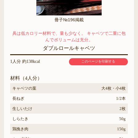
冊子№196掲載
具は低カロリー材料で、量も少なく。 キャベツで二重に包
んでボリュームは充分。
ダブルロールキャベツ
1人分 約138kcal
このページを印刷する
材料（4人分）
キャベツの葉
大4枚・小4枚
長ねぎ
1/2本
生しいたけ
2枚
しらたき
50g
鶏挽き肉
150g