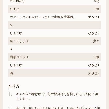
カニ(缶詰)
50g
たまご
1個
ホクレンとろりんぱっ（または水溶き片栗粉）
大さじ1
A
しょうゆ
小さじ2
塩・こしょう
少々
B
固形コンソメ
1個
しょうゆ
小さじ1
酒
大さじ2
作り方
1.
キャベツの葉はゆで、芯の部分はそぎ切りにして細かく刻
んでおく。
2.
長ねぎ、生しいたけはみじん切り、しらたきは2～3cmに切