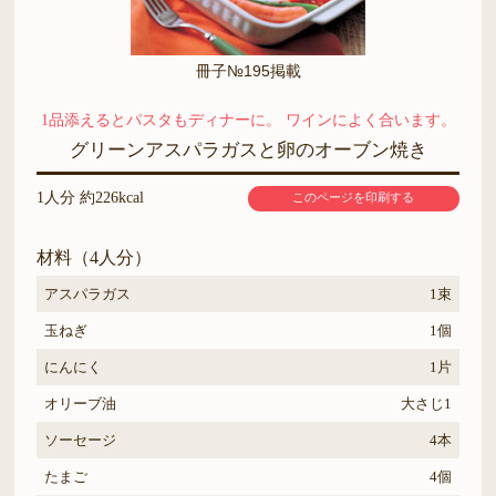
冊子№195掲載
1品添えるとパスタもディナーに。 ワインによく合います。
グリーンアスパラガスと卵のオーブン焼き
1人分 約226kcal
このページを印刷する
材料（4人分）
アスパラガス
1束
玉ねぎ
1個
にんにく
1片
オリーブ油
大さじ1
ソーセージ
4本
たまご
4個