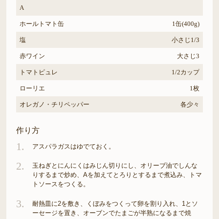
A
ホールトマト缶
1缶(400g)
塩
小さじ1/3
赤ワイン
大さじ3
トマトピュレ
1/2カップ
ローリエ
1枚
オレガノ・チリペッパー
各少々
作り方
1.
アスパラガスはゆでておく。
2.
玉ねぎとにんにくはみじん切りにし、オリーブ油でしんな
りするまで炒め、Aを加えてとろりとするまで煮込み、トマ
トソースをつくる。
3.
耐熱皿に2を敷き、くぼみをつくって卵を割り入れ、1とソ
ーセージを置き、オーブンでたまごが半熟になるまで焼