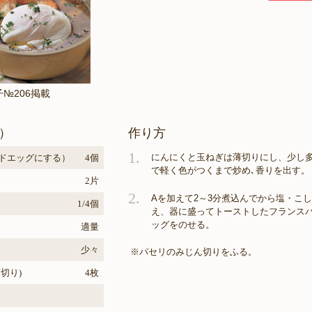
子№206掲載
）
作り方
1.
にんにくと玉ねぎは薄切りにし、少し
ドエッグにする）
4個
で軽く色がつくまで炒め､香りを出す。
2片
2.
Aを加えて2～3分煮込んでから塩・こ
1/4個
え、器に盛ってトーストしたフランス
ッグをのせる。
適量
少々
※パセリのみじん切りをふる。
切り)
4枚