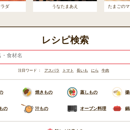
サラダ
うなたまあえ
たまごのマ
レシピ検索
注目ワード
アスパラ
トマト
長いも
にら
牛肉
の
焼きもの
蒸しもの
揚
もの
汁もの
オーブン料理
鍋