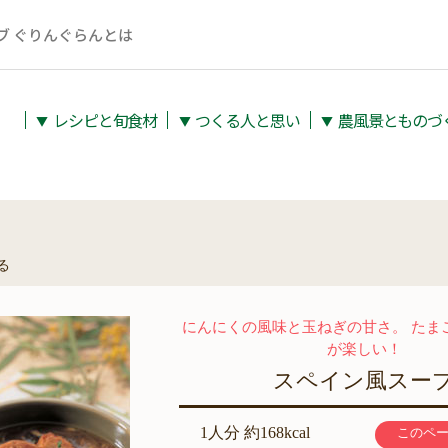
ブ ぐりんぐらんとは
レシピと旬⾷材
つくる人と思い
農⾵景とものづ
▼
▼
▼
る
にんにくの風味と玉ねぎの甘さ。 たま
が楽しい！
スペイン風スー
1人分 約168kcal
このペ