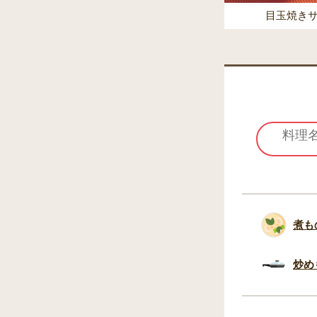
目玉焼き
煮も
炒め