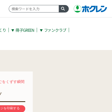
くり
冊子GREEN
ファンクラブ
▼
▼
ごをくずす瞬間
プ
ージを印刷する