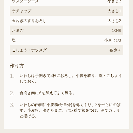
ウスターソース
小さじ2
ケチャップ
大さじ1
玉ねぎのすりおろし
大さじ2
たまご
1/3個
塩
小さじ1/3
こしょう・ナツメグ
各少々
作り方
1.
いわしは手開きで3枚におろし。小骨を取り、塩・こしょう
しておく。
2.
合挽き肉にAを加えてよく練る。
3.
いわしの内側に小麦粉(分量外)を薄くふり、2を平らにのば
す。小麦粉、溶きたまご、パン粉で衣をつけ、油でカラリ
と揚げる。