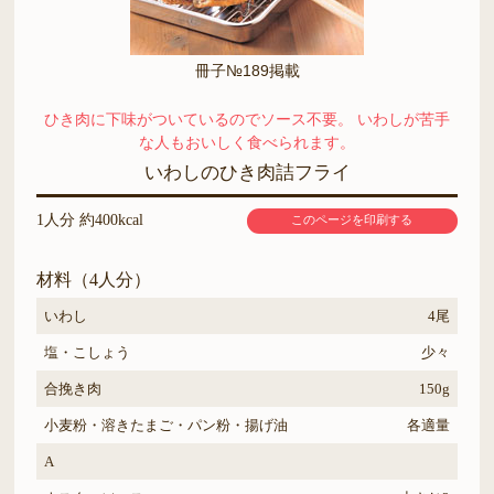
冊子№189掲載
ひき肉に下味がついているのでソース不要。 いわしが苦手
な人もおいしく食べられます。
いわしのひき肉詰フライ
1人分 約400kcal
このページを印刷する
材料（4人分）
いわし
4尾
塩・こしょう
少々
合挽き肉
150g
小麦粉・溶きたまご・パン粉・揚げ油
各適量
A