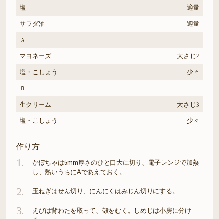
塩
適量
サラダ油
適量
Ａ
マヨネーズ
大さじ2
塩・こしょう
少々
Ｂ
生クリーム
大さじ3
塩・こしょう
少々
作り方
1.
かぼちゃは5mm厚さのひと口大に切り、電子レンジで加熱
し、熱いうちにAであえておく。
2.
玉ねぎはせん切り、にんにくはみじん切りにする。
3.
えびは背わたを取って、殻をむく。しめじは小房に分け