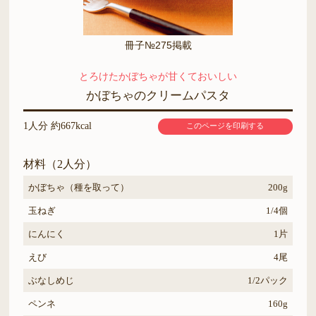
冊子№275掲載
とろけたかぼちゃが甘くておいしい
かぼちゃのクリームパスタ
1人分 約667kcal
このページを印刷する
材料（2人分）
かぼちゃ（種を取って）
200g
玉ねぎ
1/4個
にんにく
1片
えび
4尾
ぶなしめじ
1/2パック
ペンネ
160g