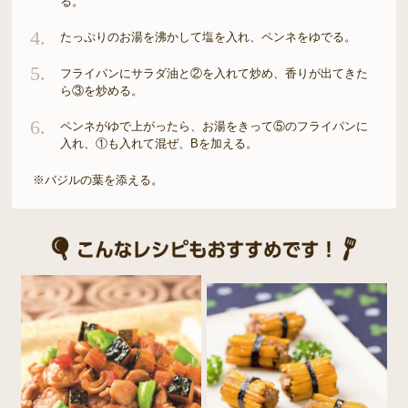
る。
4.
たっぷりのお湯を沸かして塩を入れ、ペンネをゆでる。
5.
フライパンにサラダ油と②を入れて炒め、香りが出てきた
ら③を炒める。
6.
ペンネがゆで上がったら、お湯をきって⑤のフライパンに
入れ、①も入れて混ぜ、Bを加える。
※バジルの葉を添える。