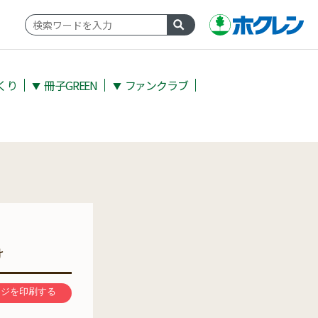
くり
冊子GREEN
ファンクラブ
▼
▼
け
ージを印刷する