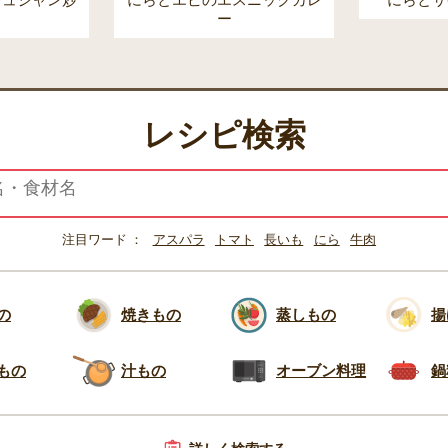
チュジャン炒
にらとエビのエスニックカレ
にらとサ
ー
レシピ検索
注目ワード
アスパラ
トマト
長いも
にら
牛肉
の
焼きもの
蒸しもの
揚
もの
汁もの
オーブン料理
鍋