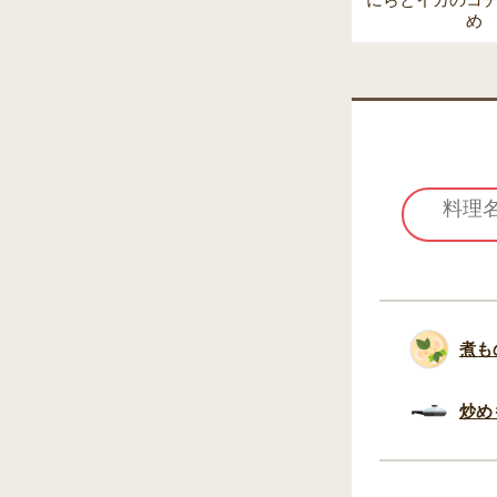
にらとイカのコ
め
煮も
炒め