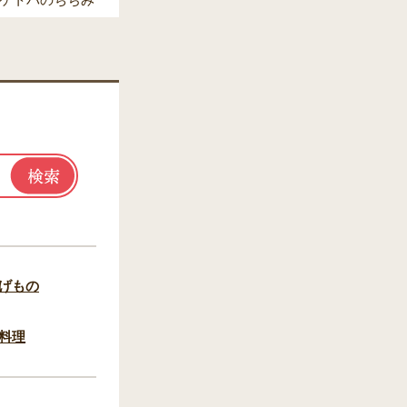
ケトバのちぢみ
げもの
料理