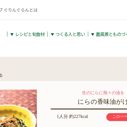
ブ ぐりんぐらんとは
レシピと旬⾷材
つくる人と思い
農⾵景とものづ
▼
▼
▼
る
生のにらに熱々の油を
にらの香味油が
1人分 約227kcal
このペ