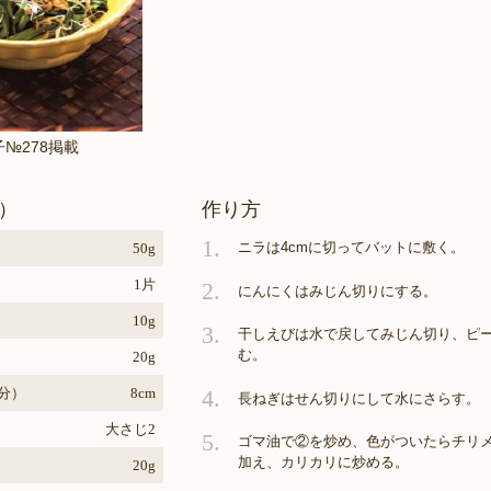
子№278掲載
）
作り方
1.
ニラは4cmに切ってバットに敷く。
50g
1片
2.
にんにくはみじん切りにする。
10g
3.
干しえびは水で戻してみじん切り、ピ
む。
20g
分）
8cm
4.
長ねぎはせん切りにして水にさらす。
大さじ2
5.
ゴマ油で②を炒め、色がついたらチリ
加え、カリカリに炒める。
20g