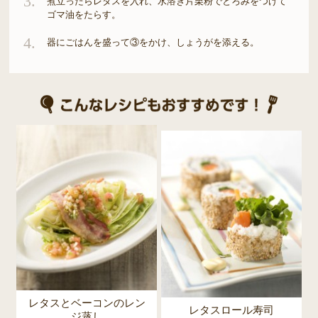
3.
煮立ったらレタスを入れ、水溶き片栗粉でとろみをつけて
ゴマ油をたらす。
4.
器にごはんを盛って③をかけ、しょうがを添える。
レタスとベーコンのレン
レタスロール寿司
ジ蒸し