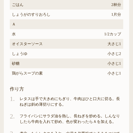
ごはん
2杯分
しょうがのすりおろし
1片分
Ａ
水
1/2カップ
オイスターソース
大さじ1
しょうゆ
小さじ2
砂糖
小さじ1
鶏がらスープの素
小さじ1
作り方
1.
レタスは手で大きめにちぎり、牛肉はひと口大に切る。長
ねぎは斜め薄切りにする。
2.
フライパンにサラダ油を熱し、長ねぎを炒める。しんなり
したら牛肉を入れて炒め、色が変わったらＡを加える。