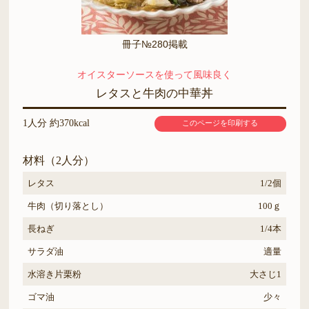
冊子№280掲載
オイスターソースを使って風味良く
レタスと牛肉の中華丼
1人分 約370kcal
このページを印刷する
材料（2人分）
レタス
1/2個
牛肉（切り落とし）
100ｇ
長ねぎ
1/4本
サラダ油
適量
水溶き片栗粉
大さじ1
ゴマ油
少々