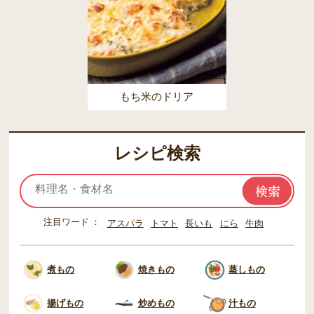
もち米のドリア
レシピ検索
注目ワード
アスパラ
トマト
長いも
にら
牛肉
煮もの
焼きもの
蒸しもの
揚げもの
炒めもの
汁もの