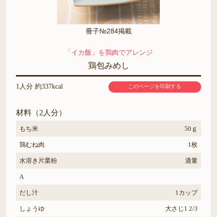
冊子№284掲載
「イカ飯」を鶏肉でアレンジ
鶏包みめし
1人分 約337kcal
このページを印刷する
材料（2人分）
もち米
50ｇ
鶏むね肉
1枚
水溶き片栗粉
適量
A
だし汁
1カップ
しょうゆ
大さじ1 2/3