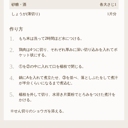
砂糖・酒
各大さじ1
しょうが(薄切り)
1片分
作り方
1.
もち米は洗って2時間ほど水につける。
2.
鶏肉は4つに切り、それぞれ厚みに深い切り込みを入れてポ
ケット状にする。
3.
①を②の中に入れて口を楊枝で閉じる。
4.
鍋にAを入れて煮立たせ、③を並べ、落としぶたをして煮汁
が半分くらいになるまで煮込む。
5.
楊枝を外して切り、水溶き片栗粉でとろみをつけた煮汁を
かける。
※せん切りのショウガを添える。