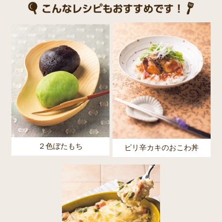
２色ぼたもち
ピリ辛カキのおこわ丼