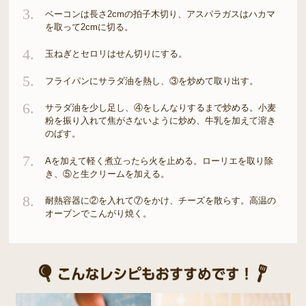
3.
ベーコンは長さ2cmの拍子木切り、アスパラガスはハカマ
を取って2cmに切る。
4.
玉ねぎとセロリはせん切りにする。
5.
フライパンにサラダ油を熱し、③を炒めて取り出す。
6.
サラダ油を少し足し、④をしんなりするまで炒める。小麦
粉を振り入れて焦がさないように炒め、牛乳を加えて溶き
のばす。
7.
Aを加えて軽く煮立ったら火を止める。ローリエを取り除
き、⑤と生クリームを加える。
8.
耐熱容器に②を入れて⑦をかけ、チーズを散らす。高温の
オーブンでこんがり焼く。