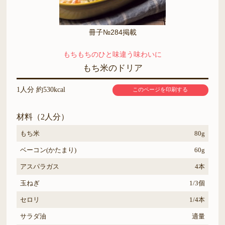
冊子№284掲載
もちもちのひと味違う味わいに
もち米のドリア
1人分 約530kcal
このページを印刷する
材料（2人分）
もち米
80g
ベーコン(かたまり)
60g
アスパラガス
4本
玉ねぎ
1/3個
セロリ
1/4本
サラダ油
適量