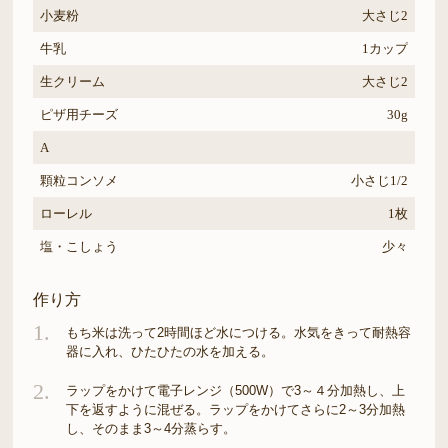
小麦粉
大さじ2
牛乳
1カップ
生クリーム
大さじ2
ピザ用チーズ
30g
A
顆粒コンソメ
小さじ1/2
ローレル
1枚
塩・こしょう
少々
作り方
1.
もち米は洗って2時間ほど水につける。水気をきって耐熱容
器に入れ、ひたひたの水を加える。
2.
ラップをかけて電子レンジ（500W）で3～４分加熱し、上
下を返すように混ぜる。ラップをかけてさらに2～3分加熱
し、そのまま3～4分蒸らす。