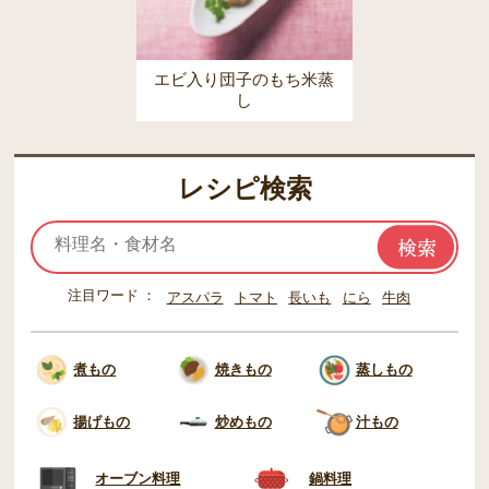
エビ入り団子のもち米蒸
し
レシピ検索
注目ワード
アスパラ
トマト
長いも
にら
牛肉
煮もの
焼きもの
蒸しもの
揚げもの
炒めもの
汁もの
オーブン料理
鍋料理