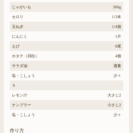
じゃがいも
300g
セロリ
1/3本
玉ねぎ
1/4個
にんにく
1片
えび
6尾
ホタテ（貝柱）
4個
サラダ油
適量
塩・こしょう
少々
Ａ
レモン汁
大さじ2
ナンプラー
小さじ2
塩・こしょう
少々
作り方