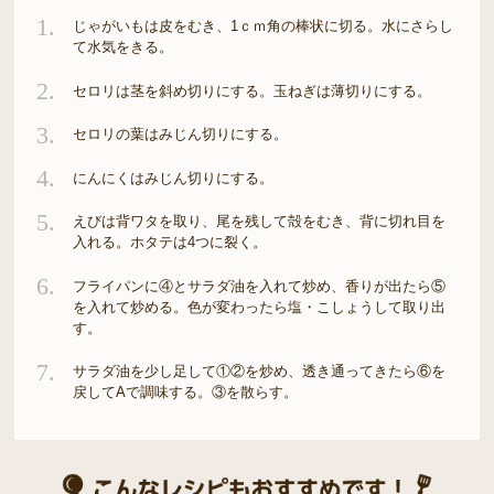
1.
じゃがいもは皮をむき、1ｃｍ角の棒状に切る。水にさらし
て水気をきる。
2.
セロリは茎を斜め切りにする。玉ねぎは薄切りにする。
3.
セロリの葉はみじん切りにする。
4.
にんにくはみじん切りにする。
5.
えびは背ワタを取り、尾を残して殻をむき、背に切れ目を
入れる。ホタテは4つに裂く。
6.
フライパンに④とサラダ油を入れて炒め、香りが出たら⑤
を入れて炒める。色が変わったら塩・こしょうして取り出
す。
7.
サラダ油を少し足して①②を炒め、透き通ってきたら⑥を
戻してAで調味する。③を散らす。