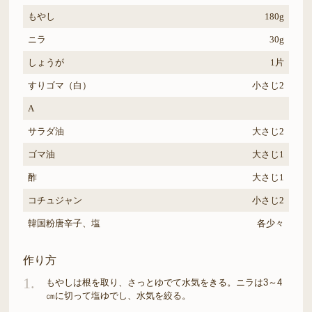
もやし
180g
ニラ
30g
しょうが
1片
すりゴマ（白）
小さじ2
A
サラダ油
大さじ2
ゴマ油
大さじ1
酢
大さじ1
コチュジャン
小さじ2
韓国粉唐辛子、塩
各少々
作り方
1.
もやしは根を取り、さっとゆでて水気をきる。ニラは3～4
㎝に切って塩ゆでし、水気を絞る。