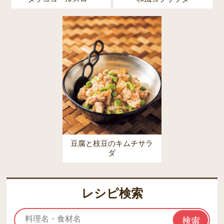
豆腐と枝豆のキムチサラ
ダ
レシピ検索