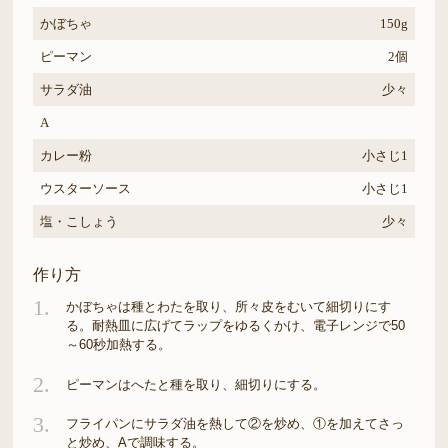
かぼちゃ
150g
ピーマン
2個
サラダ油
少々
A
カレー粉
小さじ1
ウスターソース
小さじ1
塩・こしょう
少々
作り方
1.
かぼちゃは種とわたを取り、所々皮をむいて細切りにす
る。耐熱皿に広げてラップをゆるくかけ、電子レンジで50
～60秒加熱する。
2.
ピーマンはへたと種を取り、細切りにする。
3.
フライパンにサラダ油を熱して②を炒め、①を加えてさっ
と炒め、Aで調味する。