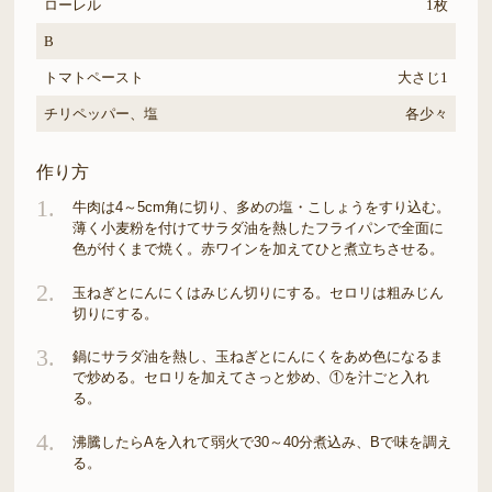
ローレル
1枚
B
トマトペースト
大さじ1
チリペッパー、塩
各少々
作り方
1.
牛肉は4～5cm角に切り、多めの塩・こしょうをすり込む。
薄く小麦粉を付けてサラダ油を熱したフライパンで全面に
色が付くまで焼く。赤ワインを加えてひと煮立ちさせる。
2.
玉ねぎとにんにくはみじん切りにする。セロリは粗みじん
切りにする。
3.
鍋にサラダ油を熱し、玉ねぎとにんにくをあめ色になるま
で炒める。セロリを加えてさっと炒め、①を汁ごと入れ
る。
4.
沸騰したらAを入れて弱火で30～40分煮込み、Bで味を調え
る。