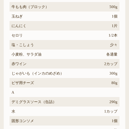
牛もも肉（ブロック）
500g
玉ねぎ
1個
にんにく
1片
セロリ
1/2本
塩・こしょう
少々
小麦粉、サラダ油
各適量
赤ワイン
2カップ
じゃがいも（インカのめざめ）
300g
ピザ用チーズ
80g
A
デミグラスソース（缶詰）
290g
水
1カップ
固形コンソメ
1個