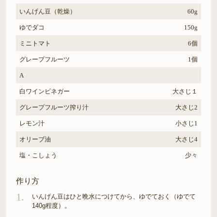
いんげん豆（乾燥）
60g
ゆでダコ
150g
ミニトマト
6個
グレープフルーツ
1個
A
白ワインビネガー
大さじ１
グレープフルーツ搾り汁
大さじ2
レモン汁
小さじ1
オリーブ油
大さじ4
塩・こしょう
少々
作り方
1.
いんげん豆はひと晩水につけてから、ゆでておく（ゆでて
140g程度）。