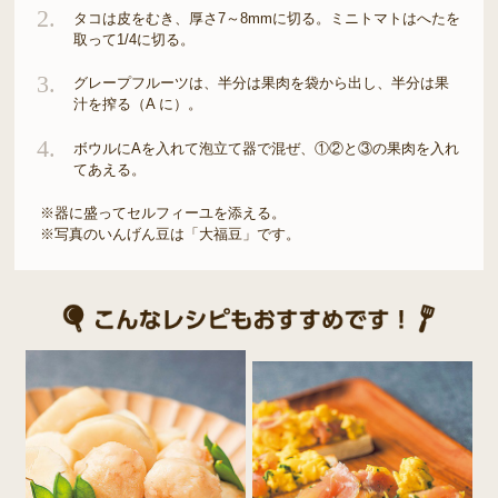
2.
タコは皮をむき、厚さ7～8mmに切る。ミニトマトはへたを
取って1/4に切る。
3.
グレープフルーツは、半分は果肉を袋から出し、半分は果
汁を搾る（A に）。
4.
ボウルにAを入れて泡立て器で混ぜ、①②と③の果肉を入れ
てあえる。
※器に盛ってセルフィーユを添える。
※写真のいんげん豆は「大福豆」です。