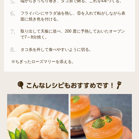
5.
端からきっちり巻き、タコ糸で縛る。これを4本つくる。
6.
フライパンにサラダ油を熱し、⑤を入れて転がしながら表
面に焼き色を付ける。
7.
取り出して天板に並べ、200 度に予熱しておいたオーブン
で7～8分焼く。
8.
タコ糸を外して食べやすいように切る。
※ちぎったローズマリーを添える。