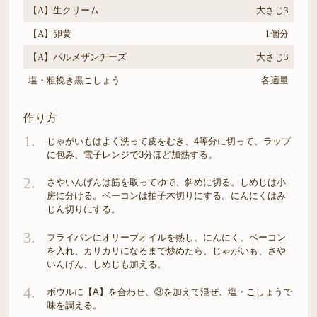
【A】生クリーム
大さじ3
【A】卵黄
1個分
【A】パルメザンチーズ
大さじ3
塩・粗挽き黒こしょう
各適量
作り方
1.
じゃがいもはよく洗って皮をむき、4等分に切って、ラップ
に包み、電子レンジで3分ほど加熱する。
2.
さやいんげんは筋を取ってゆで、斜めに切る。しめじは小
房に分ける。ベーコンは拍子木切りにする。にんにくはみ
じん切りにする。
3.
フライパンにオリーブオイルを熱し、にんにく、ベーコン
を入れ、カリカリになるまで炒めたら、じゃがいも、さや
いんげん、しめじも加える。
4.
ボウルに【A】を合わせ、③を加えて混ぜ、塩・こしょうで
味を調える。