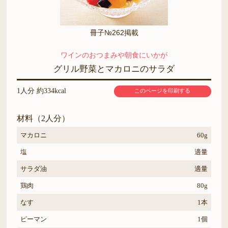
冊子№262掲載
ワインのおつまみや朝食にいかが
グリル野菜とマカロニのサラダ
1人分 約334kcal
このページを印刷する
材料（2人分）
マカロニ
60g
塩
適量
サラダ油
適量
鶏肉
80g
なす
1本
ピーマン
1個