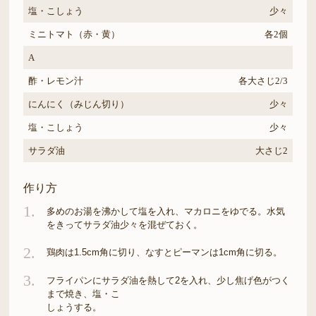
塩・こしょう
少々
ミニトマト（赤・黄）
各2個
A
酢・レモン汁
各大さじ2/3
にんにく（みじん切り）
少々
塩・こしょう
少々
サラダ油
大さじ2
作り方
1.
多めのお湯を沸かして塩を入れ、マカロニをゆでる。水気
をきってサラダ油少々を混ぜておく。
2.
鶏肉は1.5cm角に切り、なすとピーマンは1cm角に切る。
3.
フライパンにサラダ油を熱して2を入れ、少し焦げ色がつく
まで焼き、塩・こ
しょうする。