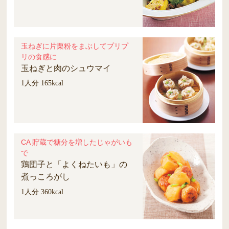
玉ねぎに片栗粉をまぶしてプリプ
リの食感に
玉ねぎと肉のシュウマイ
1人分 165kcal
CA 貯蔵で糖分を増したじゃがいも
で
鶏団子と「よくねたいも」の
煮っころがし
1人分 360kcal