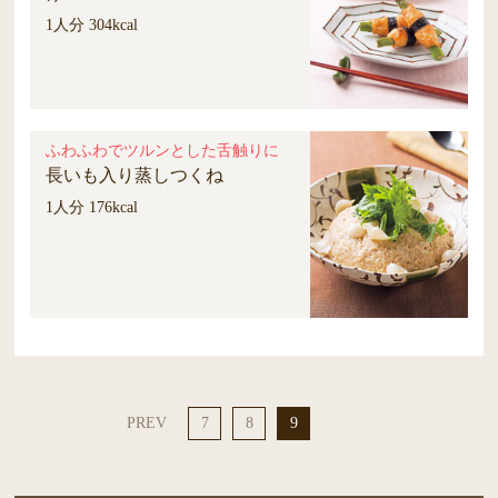
1人分 304kcal
ふわふわでツルンとした舌触りに
長いも入り蒸しつくね
1人分 176kcal
PREV
7
8
9