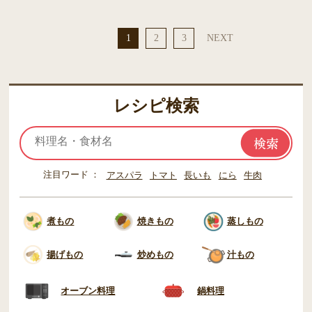
1
2
3
NEXT
レシピ検索
注目ワード
アスパラ
トマト
長いも
にら
牛肉
煮もの
焼きもの
蒸しもの
揚げもの
炒めもの
汁もの
オーブン料理
鍋料理