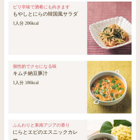
ピリ辛味で酒肴にも向きます
もやしとにらの韓国風サラダ
1人分 206kcal
個性的でクセになる味
キムチ納豆豚汁
1人分 186kcal
ふんわりと東南アジアの香り
にらとエビのエスニックカレ
ー