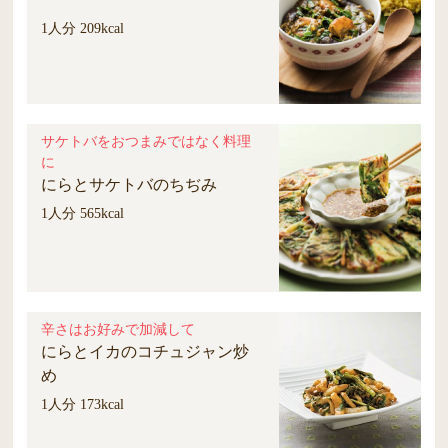
1人分 209kcal
サケトバをおつまみではなく料理
に
にらとサケトバのちぢみ
1人分 565kcal
辛さはお好みで加減して
にらとイカのコチュジャン炒
め
1人分 173kcal