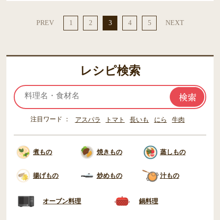
PREV
1
2
3
4
5
NEXT
レシピ検索
注目ワード
アスパラ
トマト
長いも
にら
牛肉
煮もの
焼きもの
蒸しもの
揚げもの
炒めもの
汁もの
オーブン料理
鍋料理