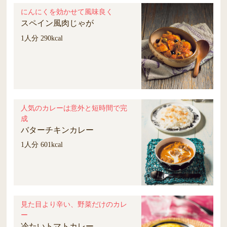
にんにくを効かせて風味良く
スペイン風肉じゃが
1人分 290kcal
人気のカレーは意外と短時間で完
成
バターチキンカレー
1人分 601kcal
見た目より辛い、野菜だけのカレ
ー
冷たいトマトカレー