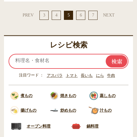
PREV
3
4
5
6
7
NEXT
レシピ検索
注目ワード
アスパラ
トマト
長いも
にら
牛肉
煮もの
焼きもの
蒸しもの
揚げもの
炒めもの
汁もの
オーブン料理
鍋料理