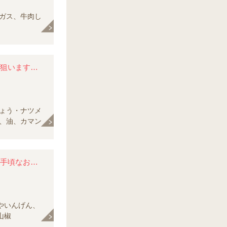
ガス、牛肉し
チリソースを使って、新陳代謝を促す カプサイシン効果を狙います。 中にカマンベールチーズを入れて辛みを緩和。
ょう・ナツメ
、油、カマン
下ゆでと時間をかけた煮込みで脂肪分をカット。 すね肉は手頃なお値段で、 コラーゲンが多く、煮込むほどにおいしくなります。
やいんげん、
山椒