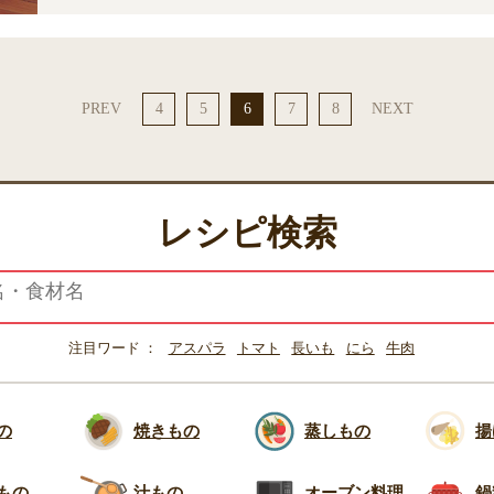
PREV
4
5
6
7
8
NEXT
レシピ検索
注目ワード
アスパラ
トマト
長いも
にら
牛肉
の
焼きもの
蒸しもの
揚
もの
汁もの
オーブン料理
鍋