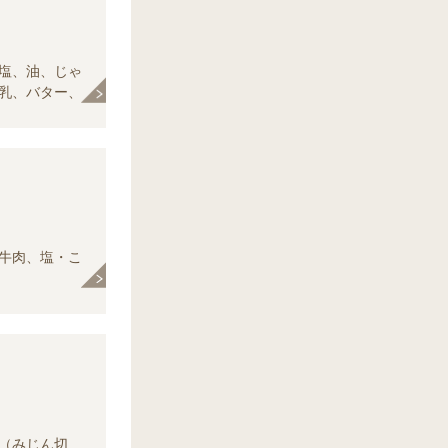
塩、油、じゃ
乳、バター、
牛肉、塩・こ
（みじん切