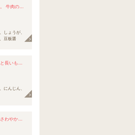
豆板醤で仕上げた中華風炊き込みごはん。 辛さはお好みで。 牛肉の旨味とごぼうの香ばしさがきいています。
、しょうが、
、豆板醤
牛肉の間に野菜をたっぷりサンドして焼きました。 チーズと長いもがとろ～り。 ビールやワインと一緒にどうぞ。
、にんじん、
あっさりとした牛肉のしゃぶしゃぶに、 トマトたっぷりでさわやかな味つけのソース。 旬のグリーンアスパラガスもおいしい。