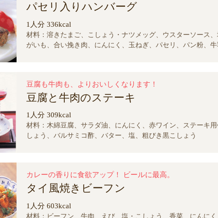
パセリ入りハンバーグ
1人分 336kcal
材料：溶きたまご、こしょう・ナツメッグ、ウスターソース、
がいも、合い挽き肉、にんにく、玉ねぎ、パセリ、パン粉、牛
塩・こしょう
豆腐も牛肉も、よりおいしくなります！
豆腐と牛肉のステーキ
1人分 309kcal
材料：木綿豆腐、サラダ油、にんにく、赤ワイン、ステーキ用
しょう、バルサミコ酢、バター、塩、粗びき黒こしょう
カレーの香りに食欲アップ！ ビールに最高。
タイ風焼きビーフン
1人分 603kcal
材料：ビーフン、牛肉、えび、塩・こしょう、香菜、にんにく