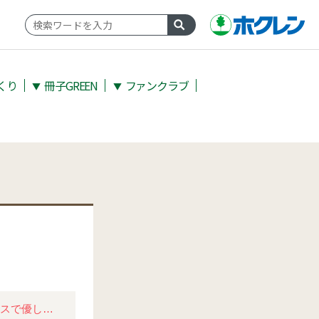
くり
冊子GREEN
ファンクラブ
▼
▼
主菜はパセリをたっぷりのハンバーグ。 じゃがいものソースで優しい味に。