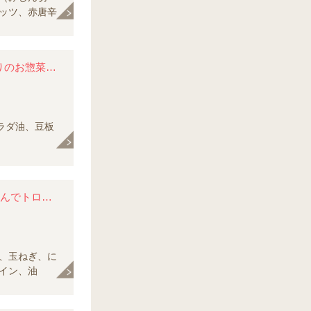
ッツ、赤唐辛
しょうゆ
玉ねぎとごぼうの歯ごたえもGood！ 白いごはんにぴったりのお惣菜です。
ラダ油、豆板
赤ワインをたっぷり使ったビーフシチュー。 コトコト煮込んでトロリと仕上げます。
)、玉ねぎ、に
イン、油
、ローレル、