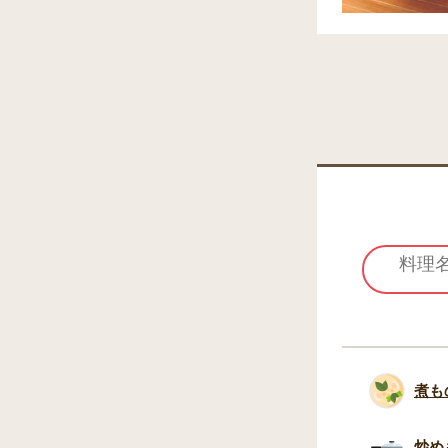
煮も
炒め