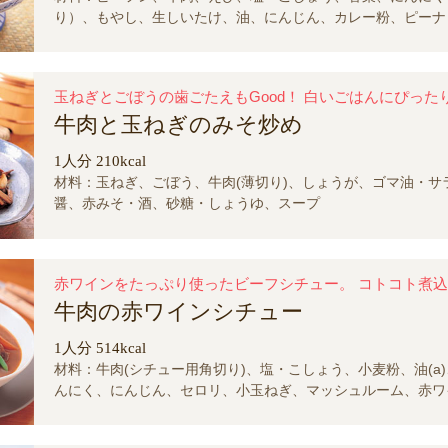
り）、もやし、生しいたけ、油、にんじん、カレー粉、ピーナ
子、スープ、オイスターソース、塩・こしょう、甜麺醤、酒、
牛肉と玉ねぎのみそ炒め
1人分 210kcal
材料：玉ねぎ、ごぼう、牛肉(薄切り)、しょうが、ゴマ油・サ
醤、赤みそ・酒、砂糖・しょうゆ、スープ
牛肉の赤ワインシチュー
1人分 514kcal
材料：牛肉(シチュー用角切り)、塩・こしょう、小麦粉、油(a
んにく、にんじん、セロリ、小玉ねぎ、マッシュルーム、赤ワ
(b)、さやいんげん、ドミグラスソース、水、固形スープの素
トマトペースト、塩・こしょう