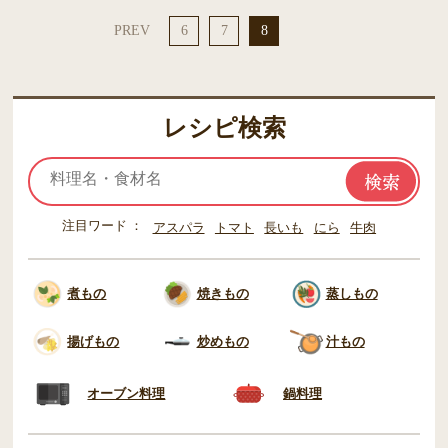
PREV
6
7
8
レシピ検索
注目ワード
アスパラ
トマト
長いも
にら
牛肉
煮もの
焼きもの
蒸しもの
揚げもの
炒めもの
汁もの
オーブン料理
鍋料理